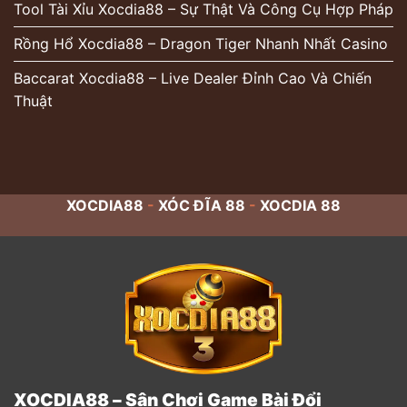
Tool Tài Xỉu Xocdia88 – Sự Thật Và Công Cụ Hợp Pháp
Rồng Hổ Xocdia88 – Dragon Tiger Nhanh Nhất Casino
Baccarat Xocdia88 – Live Dealer Đỉnh Cao Và Chiến
Thuật
XOCDIA88
-
XÓC ĐĨA 88
-
XOCDIA 88
XOCDIA88
– Sân Chơi Game Bài Đổi