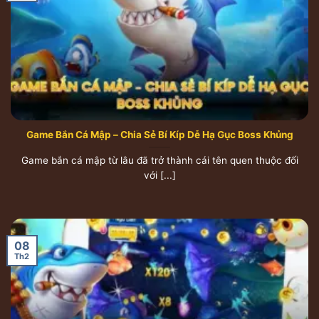
Game Bắn Cá Mập – Chia Sẻ Bí Kíp Dễ Hạ Gục Boss Khủng
Game bắn cá mập từ lâu đã trở thành cái tên quen thuộc đối
với [...]
08
Th2