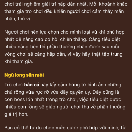
chơi trải nghiệm giải trí hấp dẫn nhất. Mỗi khoảnh khắc
tham gia trò chơi đều khiến người chơi cảm thấy mãn
nhãn, thú vị.
Người chơi nên lựa chọn cho mình loại vũ khí phù hợp
nhất để nâng cao cơ hội chiến thắng. Càng tiêu diệt
nhiều nàng tiên thì phần thưởng nhận được sau mỗi
vòng chơi sẽ càng hấp dẫn, vì vậy hãy thật tập trung
khi tham gia.
Ngũ long săn mồi
Trò chơi
bắn cá
này lấy cảm hứng từ hình ảnh những
chú rồng vừa rực rỡ vừa đầy quyền uy. Đây cũng là
con boss lớn nhất trong trò chơi, việc tiêu diệt được
nhiều con rồng sẽ giúp người chơi thu về phần thưởng
giá trị hơn.
Bạn có thể tự do chọn mức cược phù hợp với mình, từ