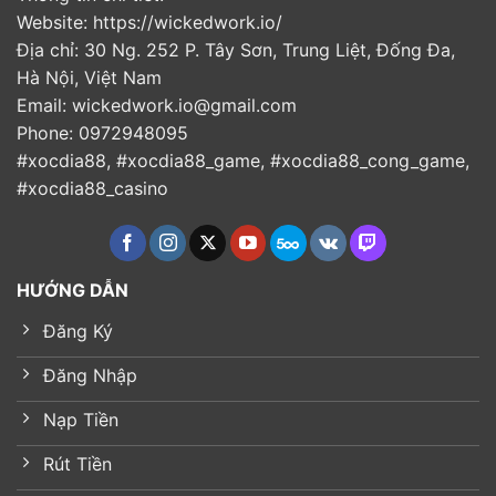
Website: https://wickedwork.io/
Địa chỉ: 30 Ng. 252 P. Tây Sơn, Trung Liệt, Đống Đa,
Hà Nội, Việt Nam
Email:
wickedwork.io@gmail.com
Phone: 0972948095
#
xocdia88
, #xocdia88_game, #xocdia88_cong_game,
#xocdia88_casino
HƯỚNG DẪN
Đăng Ký
Đăng Nhập
Nạp Tiền
Rút Tiền