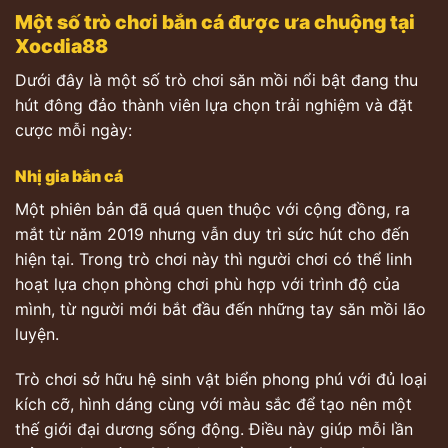
Một số trò chơi bắn cá được ưa chuộng tại
Xocdia88
Dưới đây là một số trò chơi săn mồi nổi bật đang thu
hút đông đảo thành viên lựa chọn trải nghiệm và đặt
cược mỗi ngày:
Nhị gia bắn cá
Một phiên bản đã quá quen thuộc với cộng đồng, ra
mắt từ năm 2019 nhưng vẫn duy trì sức hút cho đến
hiện tại. Trong trò chơi này thì người chơi có thể linh
hoạt lựa chọn phòng chơi phù hợp với trình độ của
mình, từ người mới bắt đầu đến những tay săn mồi lão
luyện.
Trò chơi sở hữu hệ sinh vật biển phong phú với đủ loại
kích cỡ, hình dáng cùng với màu sắc để tạo nên một
thế giới đại dương sống động. Điều này giúp mỗi lần