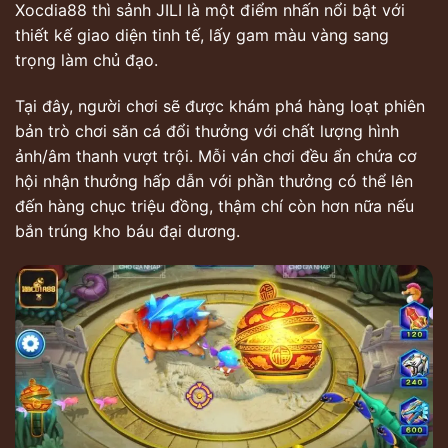
Xocdia88 thì sảnh JILI là một điểm nhấn nổi bật với
thiết kế giao diện tinh tế, lấy gam màu vàng sang
trọng làm chủ đạo.
Tại đây, người chơi sẽ được khám phá hàng loạt phiên
bản trò chơi săn cá đổi thưởng với chất lượng hình
ảnh/âm thanh vượt trội. Mỗi ván chơi đều ẩn chứa cơ
hội nhận thưởng hấp dẫn với phần thưởng có thể lên
đến hàng chục triệu đồng, thậm chí còn hơn nữa nếu
bắn trúng kho báu đại dương.