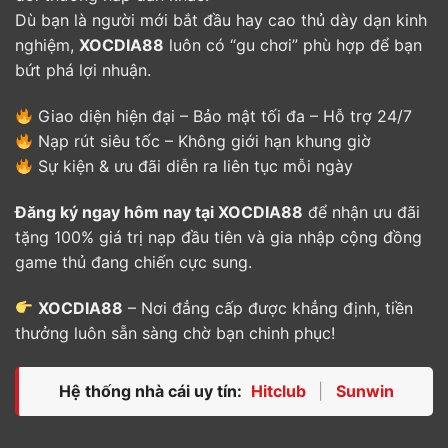
Dù bạn là người mới bắt đầu hay cao thủ dày dạn kinh
nghiệm,
XOCDIA88
luôn có “gu chơi” phù hợp để bạn
bứt phá lợi nhuận.
Giao diện hiện đại – Bảo mật tối đa – Hỗ trợ 24/7
Nạp rút siêu tốc – Không giới hạn khung giờ
Sự kiện & ưu đãi diễn ra liên tục mỗi ngày
Đăng ký ngay hôm nay tại XOCDIA88
để nhận ưu đãi
tặng 100% giá trị nạp đầu tiên và gia nhập cộng đồng
game thủ đang chiến cực sung.
XOCDIA88
– Nơi đẳng cấp được khẳng định, tiền
thưởng luôn sẵn sàng chờ bạn chinh phục!
Hệ thống nhà cái uy tín:
Hitclub
|
Sunwin