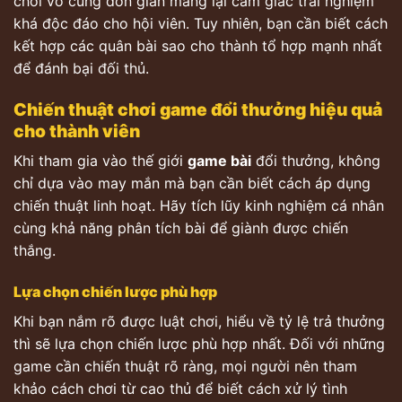
chơi vô cùng đơn giản mang lại cảm giác trải nghiệm
khá độc đáo cho hội viên. Tuy nhiên, bạn cần biết cách
kết hợp các quân bài sao cho thành tổ hợp mạnh nhất
để đánh bại đối thủ.
Chiến thuật chơi game đổi thưởng hiệu quả
cho thành viên
Khi tham gia vào thế giới
game bài
đổi thưởng, không
chỉ dựa vào may mắn mà bạn cần biết cách áp dụng
chiến thuật linh hoạt. Hãy tích lũy kinh nghiệm cá nhân
cùng khả năng phân tích bài để giành được chiến
thắng.
Lựa chọn chiến lược phù hợp
Khi bạn nắm rõ được luật chơi, hiểu về tỷ lệ trả thưởng
thì sẽ lựa chọn chiến lược phù hợp nhất. Đối với những
game cần chiến thuật rõ ràng, mọi người nên tham
khảo cách chơi từ cao thủ để biết cách xử lý tình