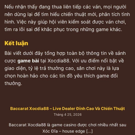
Nếu nhận thấy đang thua liên tiếp các ván, mọi người
nên dừng lại để tìm hiểu chiến thuật mới, phân tích tình
hình. Việc này giúp hội viên kiểm soát được ván chơi,
tìm ra lỗi sai để khắc phục trong những game khác.
Kết luận
Bài viết dưới đây tổng hợp toàn bộ thông tin về sảnh
cược
game bài
tại Xocdia88. Với ưu điểm nổi bật về
giao diện, tỷ lệ trả thưởng cao, sân chơi này là lựa
chọn hoàn hảo cho các tín đồ yêu thích game đổi
thưởng.
Baccarat Xocdia88 – Live Dealer Đỉnh Cao Và Chiến Thuật
Tháng 4 25, 2026
Baccarat Xocdia88 là game casino được chơi nhiều nhất sau
Xóc Đĩa – house edge [...]