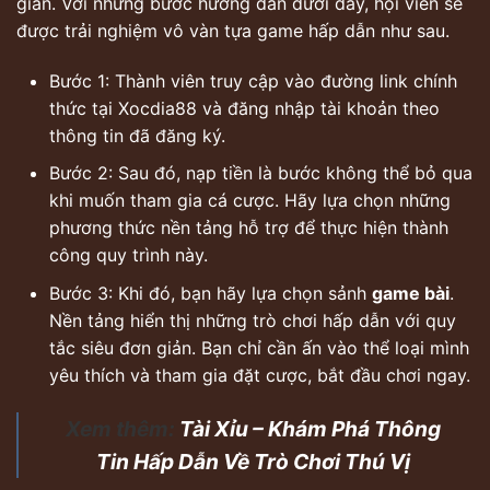
giản. Với những bước hướng dẫn dưới đây, hội viên sẽ
được trải nghiệm vô vàn tựa game hấp dẫn như sau.
Bước 1: Thành viên truy cập vào đường link chính
thức tại Xocdia88 và đăng nhập tài khoản theo
thông tin đã đăng ký.
Bước 2: Sau đó, nạp tiền là bước không thể bỏ qua
khi muốn tham gia cá cược. Hãy lựa chọn những
phương thức nền tảng hỗ trợ để thực hiện thành
công quy trình này.
Bước 3: Khi đó, bạn hãy lựa chọn sảnh
game bài
.
Nền tảng hiển thị những trò chơi hấp dẫn với quy
tắc siêu đơn giản. Bạn chỉ cần ấn vào thể loại mình
yêu thích và tham gia đặt cược, bắt đầu chơi ngay.
Xem thêm:
Tài Xỉu – Khám Phá Thông
Tin Hấp Dẫn Về Trò Chơi Thú Vị