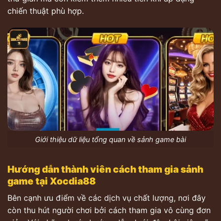
chiến thuật phù hợp.
Giới thiệu dữ liệu tổng quan về sảnh game bài
Hướng dẫn thành viên cách tham gia sảnh
game tại Xocdia88
Bên cạnh ưu điểm về các dịch vụ chất lượng, nơi đây
còn thu hút người chơi bởi cách tham gia vô cùng đơn