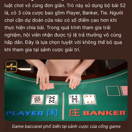
luật chơi vô cùng đơn giản. Trò này sử dụng bộ bài 52
lá, có 3 cửa cược bao gồm Player, Banker, Tie. Người
chơi cần dự đoán cửa nào có số điểm cao hơn khi
thực hiện chia bài. Trong quá trình tham gia trải
nghiệm, hội viên nhận được tỷ lệ trả thưởng vô cùng
hấp dẫn. Đây là lựa chọn tuyệt vời không thể bỏ qua
khi tham gia tại sảnh cược giải trí.
Game baccarat phổ biến tại sảnh cược của cổng game