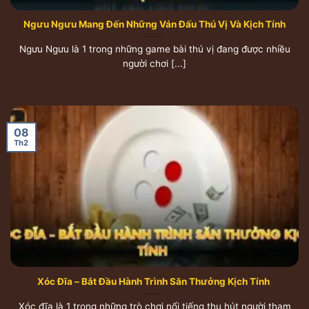
Ngưu Ngưu Mang Đến Những Ván Đấu Thú Vị Và Kịch Tính
Ngưu Ngưu là 1 trong những game bài thú vị đang được nhiều
người chơi [...]
08
Th2
Xóc Đĩa – Bắt Đầu Hành Trình Săn Thưởng Kịch Tính
Xóc đĩa là 1 trong những trò chơi nổi tiếng thu hút người tham