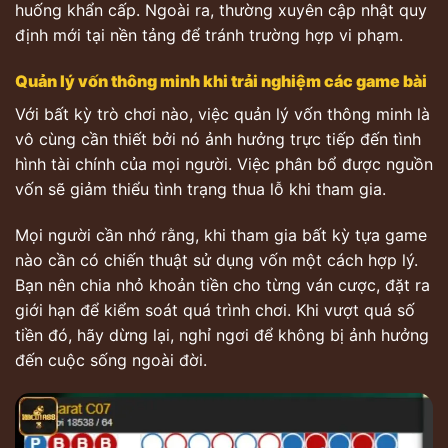
huống khẩn cấp. Ngoài ra, thường xuyên cập nhật quy
định mới tại nền tảng để tránh trường hợp vi phạm.
Quản lý vốn thông minh khi trải nghiệm các game bài
Với bất kỳ trò chơi nào, việc quản lý vốn thông minh là
vô cùng cần thiết bởi nó ảnh hưởng trực tiếp đến tình
hình tài chính của mọi người. Việc phân bổ được nguồn
vốn sẽ giảm thiểu tình trạng thua lỗ khi tham gia.
Mọi người cần nhớ rằng, khi tham gia bất kỳ tựa game
nào cần có chiến thuật sử dụng vốn một cách hợp lý.
Bạn nên chia nhỏ khoản tiền cho từng ván cược, đặt ra
giới hạn để kiểm soát quá trình chơi. Khi vượt quá số
tiền đó, hãy dừng lại, nghỉ ngơi để không bị ảnh hưởng
đến cuộc sống ngoài đời.