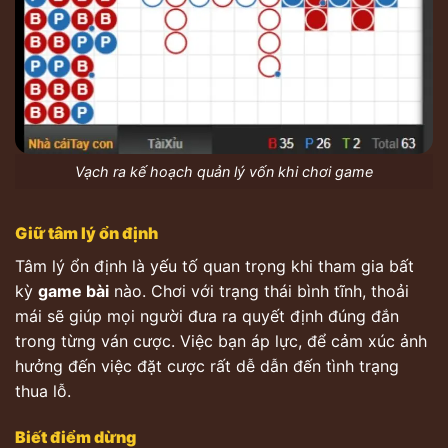
Vạch ra kế hoạch quản lý vốn khi chơi game
Giữ tâm lý ổn định
Tâm lý ổn định là yếu tố quan trọng khi tham gia bất
kỳ
game bài
nào. Chơi với trạng thái bình tĩnh, thoải
mái sẽ giúp mọi người đưa ra quyết định đúng đắn
trong từng ván cược. Việc bạn áp lực, để cảm xúc ảnh
hưởng đến việc đặt cược rất dễ dẫn đến tình trạng
thua lỗ.
Biết điểm dừng