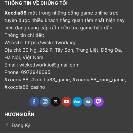
THÔNG TIN VỀ CHÚNG TÔI
Xocdia88
một trong những cổng game online trực
tuyến được nhiều khách hàng quan tâm nhất hiện nay,
hiện đang cung cấp rất nhiều tựa game hấp dẫn
Thông tin chi tiết:
Website: https://wickedwork.io/
Địa chỉ: 30 Ng. 252 P. Tây Sơn, Trung Liệt, Đống Đa,
Hà Nội, Việt Nam
Email:
wickedwork.io@gmail.com
Phone: 0972948095
#
xocdia88
, #xocdia88_game, #xocdia88_cong_game,
#xocdia88_casino
HƯỚNG DẪN
Đăng Ký