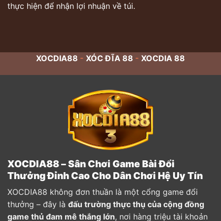
thực hiện để nhận lợi nhuận về túi.
XOCDIA88
-
XÓC ĐĨA 88
-
XOCDIA 88
XOCDIA88
– Sân Chơi Game Bài Đổi
Thưởng Đỉnh Cao Cho Dân Chơi Hệ Uy Tín
XOCDIA88
không đơn thuần là một cổng game đổi
thưởng – đây là
đấu trường thực thụ của cộng đồng
game thủ đam mê thắng lớn
, nơi hàng triệu tài khoản