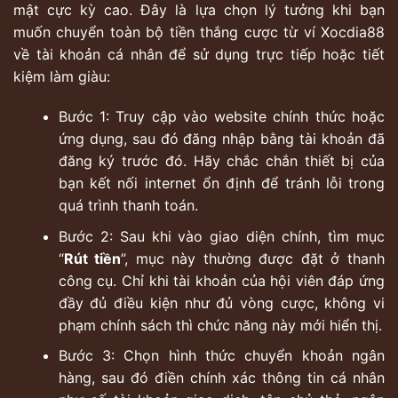
mật cực kỳ cao. Đây là lựa chọn lý tưởng khi bạn
muốn chuyển toàn bộ tiền thắng cược từ ví Xocdia88
về tài khoản cá nhân để sử dụng trực tiếp hoặc tiết
kiệm làm giàu:
Bước 1: Truy cập vào website chính thức hoặc
ứng dụng, sau đó đăng nhập bằng tài khoản đã
đăng ký trước đó. Hãy chắc chắn thiết bị của
bạn kết nối internet ổn định để tránh lỗi trong
quá trình thanh toán.
Bước 2: Sau khi vào giao diện chính, tìm mục
“
Rút tiền
”, mục này thường được đặt ở thanh
công cụ. Chỉ khi tài khoản của hội viên đáp ứng
đầy đủ điều kiện như đủ vòng cược, không vi
phạm chính sách thì chức năng này mới hiển thị.
Bước 3: Chọn hình thức chuyển khoản ngân
hàng, sau đó điền chính xác thông tin cá nhân