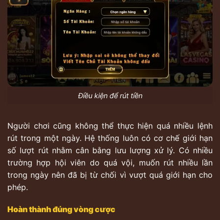
Điều kiện để rút tiền
Người chơi cũng không thể thực hiện quá nhiều lệnh
rút trong một ngày. Hệ thống luôn có cơ chế giới hạn
số lượt rút nhằm cân bằng lưu lượng xử lý. Có nhiều
trường hợp hội viên do quá vội, muốn rút nhiều lần
trong ngày nên đã bị từ chối vì vượt quá giới hạn cho
phép.
Hoàn thành đúng vòng cược