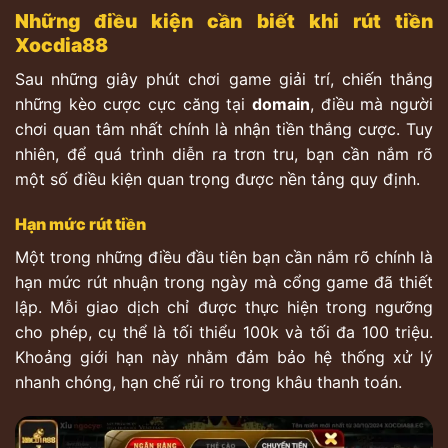
Những điều kiện cần biết khi rút tiền
Xocdia88
Sau những giây phút chơi game giải trí, chiến thắng
những kèo cược cực căng tại
domain
, điều mà người
chơi quan tâm nhất chính là nhận tiền thắng cược. Tuy
nhiên, để quá trình diễn ra trơn tru, bạn cần nắm rõ
một số điều kiện quan trọng được nền tảng quy định.
Hạn mức rút tiền
Một trong những điều đầu tiên bạn cần nắm rõ chính là
hạn mức rút nhuận trong ngày mà cổng game đã thiết
lập. Mỗi giao dịch chỉ được thực hiện trong ngưỡng
cho phép, cụ thể là tối thiểu 100k và tối đa 100 triệu.
Khoảng giới hạn này nhằm đảm bảo hệ thống xử lý
nhanh chóng, hạn chế rủi ro trong khâu thanh toán.