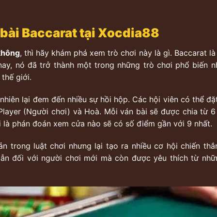
bài Baccarat tại Xocdia88
không
, thì hãy khám phá xem trò chơi này là gì. Baccarat l
y, nó đã trở thành một trong những trò chơi phổ biến nh
 thế giới.
y nhiên lại đem đến nhiều sự hồi hộp. Các hội viên có thể đ
Player (Người chơi) và Hoà. Mỗi ván bài sẽ được chia từ 6
ơi là phán đoán xem cửa nào sẽ có số điểm gần với 9 nhất.
 trong luật chơi nhưng lại tạo ra nhiều cơ hội chiến thắ
dẫn đối với người chơi mới mà còn được yêu thích từ nhữ