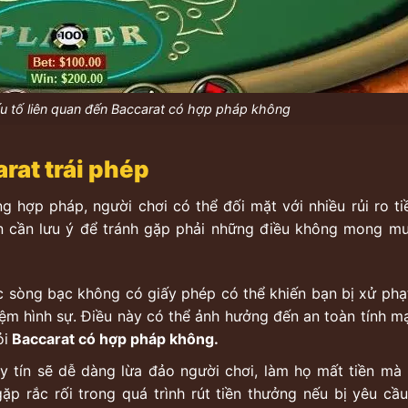
ếu tố liên quan đến Baccarat có hợp pháp không
rat trái phép
g hợp pháp, người chơi có thể đối mặt với nhiều rủi ro ti
n cần lưu ý để tránh gặp phải những điều không mong m
c sòng bạc không có giấy phép có thể khiến bạn bị xử phạ
iệm hình sự. Điều này có thể ảnh hưởng đến an toàn tính m
ỏi
Baccarat có hợp pháp không.
y tín sẽ dễ dàng lừa đảo người chơi, làm họ mất tiền mà
p rắc rối trong quá trình rút tiền thưởng nếu bị yêu cầ