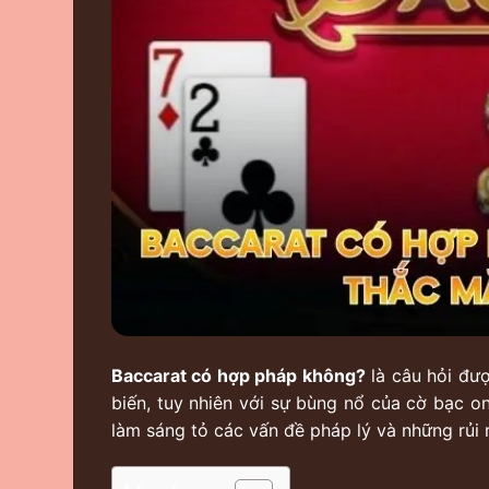
Baccarat có hợp pháp không?
là câu hỏi đượ
biến, tuy nhiên với sự bùng nổ của cờ bạc on
làm sáng tỏ các vấn đề pháp lý và những rủi r