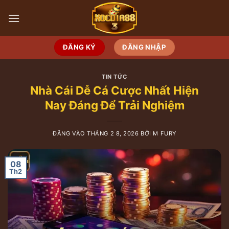
Bỏ
qua
nội
dung
ĐĂNG KÝ
ĐĂNG NHẬP
TIN TỨC
Nhà Cái Dễ Cá Cược Nhất Hiện
Nay Đáng Để Trải Nghiệm
ĐĂNG VÀO
THÁNG 2 8, 2026
BỞI
M FURY
08
Th2