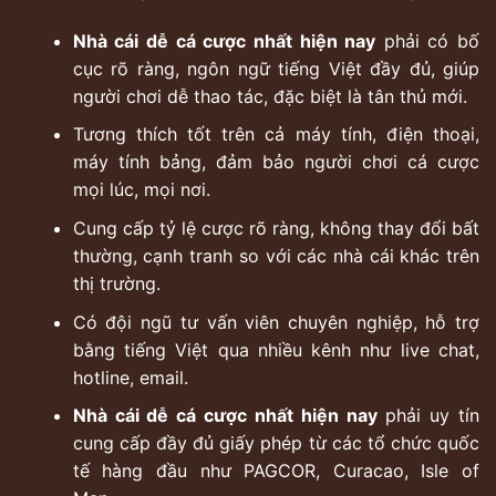
Nhà cái dễ cá cược nhất hiện nay
phải có bố
cục rõ ràng, ngôn ngữ tiếng Việt đầy đủ, giúp
người chơi dễ thao tác, đặc biệt là tân thủ mới.
Tương thích tốt trên cả máy tính, điện thoại,
máy tính bảng, đảm bảo người chơi cá cược
mọi lúc, mọi nơi.
Cung cấp tỷ lệ cược rõ ràng, không thay đổi bất
thường, cạnh tranh so với các nhà cái khác trên
thị trường.
Có đội ngũ tư vấn viên chuyên nghiệp, hỗ trợ
bằng tiếng Việt qua nhiều kênh như live chat,
hotline, email.
Nhà cái dễ cá cược nhất hiện nay
phải uy tín
cung cấp đầy đủ giấy phép từ các tổ chức quốc
tế hàng đầu như PAGCOR, Curacao, Isle of