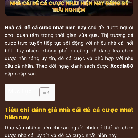
Nhà cái dễ cá cược nhất hiện nay
chủ đề được người
chơi quan tâm trong thời gian vừa qua. Thị trường cá
cược trực tuyến tiếp tục sôi động với nhiều nhà cái nổi
bật. Tuy nhiên, không phải ai cũng dễ dàng lựa chọn
được nền tảng uy tín, dễ cá cược và phù hợp với nhu
cầu cá nhân. Theo dõi ngay danh sách được
Xocdia88
cập nhập sau.
Mục Lục
Tiêu chí đánh giá nhà cái dễ cá cược nhất
hiện nay
Dựa vào những tiêu chí sau người chơi có thể lựa chọn
được nhà cái uy tín và dễ cá cược nhất hiện nay.