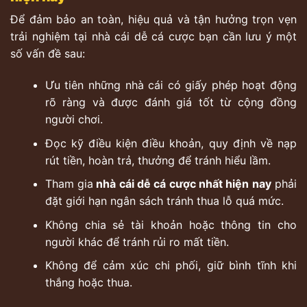
Để đảm bảo an toàn, hiệu quả và tận hưởng trọn vẹn
trải nghiệm tại nhà cái dễ cá cược bạn cần lưu ý một
số vấn đề sau:
Ưu tiên những nhà cái có giấy phép hoạt động
rõ ràng và được đánh giá tốt từ cộng đồng
người chơi.
Đọc kỹ điều kiện điều khoản, quy định về nạp
rút tiền, hoàn trả, thưởng để tránh hiểu lầm.
Tham gia
nhà cái dễ cá cược nhất hiện nay
phải
đặt giới hạn ngân sách tránh thua lỗ quá mức.
Không chia sẻ tài khoản hoặc thông tin cho
người khác để tránh rủi ro mất tiền.
Không để cảm xúc chi phối, giữ bình tĩnh khi
thắng hoặc thua.