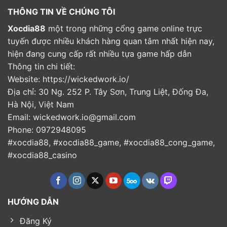
THÔNG TIN VỀ CHÚNG TÔI
Xocdia88
một trong những cổng game online trực
tuyến được nhiều khách hàng quan tâm nhất hiện nay,
hiện đang cung cấp rất nhiều tựa game hấp dẫn
Thông tin chi tiết:
Website: https://wickedwork.io/
Địa chỉ: 30 Ng. 252 P. Tây Sơn, Trung Liệt, Đống Đa,
Hà Nội, Việt Nam
Email:
wickedwork.io@gmail.com
Phone: 0972948095
#
xocdia88
, #xocdia88_game, #xocdia88_cong_game,
#xocdia88_casino
HƯỚNG DẪN
Đăng Ký