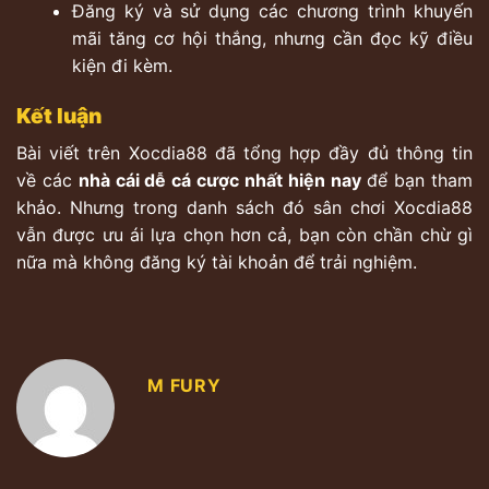
Đăng ký và sử dụng các chương trình khuyến
mãi tăng cơ hội thắng, nhưng cần đọc kỹ điều
kiện đi kèm.
Kết luận
Bài viết trên Xocdia88 đã tổng hợp đầy đủ thông tin
về các
nhà cái dễ cá cược nhất hiện nay
để bạn tham
khảo. Nhưng trong danh sách đó sân chơi Xocdia88
vẫn được ưu ái lựa chọn hơn cả, bạn còn chần chừ gì
nữa mà không đăng ký tài khoản để trải nghiệm.
M FURY