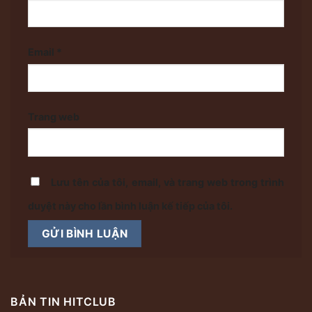
Email
*
Trang web
Lưu tên của tôi, email, và trang web trong trình
duyệt này cho lần bình luận kế tiếp của tôi.
BẢN TIN HITCLUB