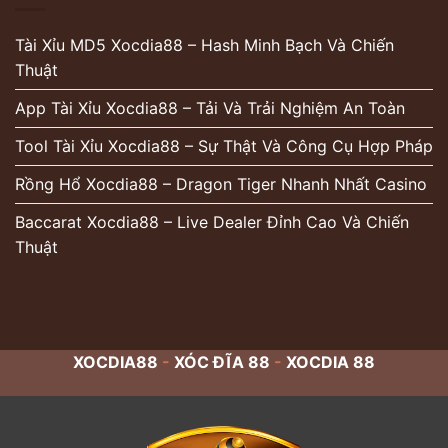
Tài Xỉu MD5 Xocdia88 – Hash Minh Bạch Và Chiến
Thuật
App Tài Xỉu Xocdia88 – Tải Và Trải Nghiệm An Toàn
Tool Tài Xỉu Xocdia88 – Sự Thật Và Công Cụ Hợp Pháp
Rồng Hổ Xocdia88 – Dragon Tiger Nhanh Nhất Casino
Baccarat Xocdia88 – Live Dealer Đỉnh Cao Và Chiến
Thuật
XOCDIA88
-
XÓC ĐĨA 88
-
XOCDIA 88