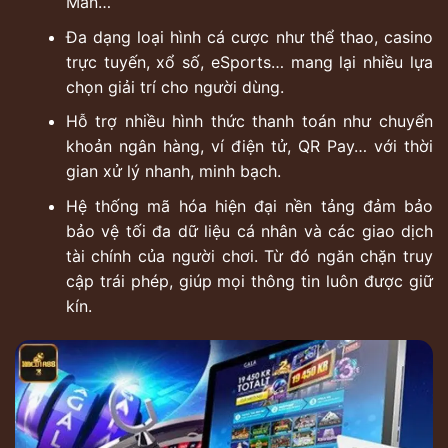
Man…
Đa dạng loại hình cá cược như thể thao, casino
trực tuyến, xổ số, eSports… mang lại nhiều lựa
chọn giải trí cho người dùng.
Hỗ trợ nhiều hình thức thanh toán như chuyển
khoản ngân hàng, ví điện tử, QR Pay… với thời
gian xử lý nhanh, minh bạch.
Hệ thống mã hóa hiện đại nền tảng đảm bảo
bảo vệ tối đa dữ liệu cá nhân và các giao dịch
tài chính của người chơi. Từ đó ngăn chặn truy
cập trái phép, giúp mọi thông tin luôn được giữ
kín.